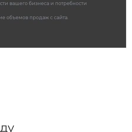
сти вашего бизнеса и потребности
е объемов продаж с сайта.
нду