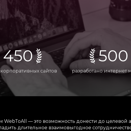
450
500
 корпоративных сайтов
разработано интернет 
вом WebToAll — это возможность донести до целево
ладить длительное взаимовыгодное сотрудничество