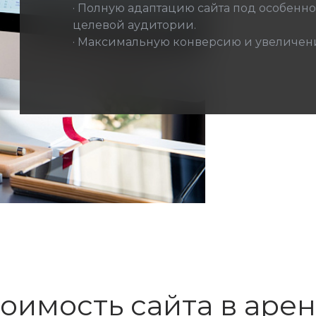
· Полную адаптацию сайта под особенно
целевой аудитории.
· Максимальную конверсию и увеличени
оимость сайта в аре