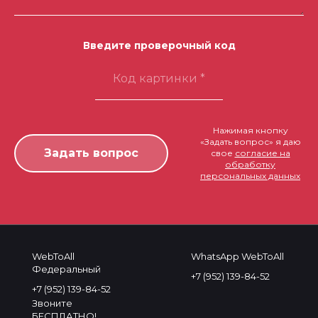
каналов
Продвижение сайтов, какое
бывает и почему - МК 100
Введите проверочный код
каналов
Что такое контекстная
реклама и какая бывает - МК
100 каналов
Нажимая кнопку
«Задать вопрос» я даю
Аналитика каналов
свое
согласие на
обработку
интернет рекламы - МК 100
персональных данных
каналов
Настройка рекламы в
ЯндексКартах (реклама
Яндекс)
WebToAll
WhatsApp WebToAll
Федеральный
+7 (952) 139-84-52
Настройка рекламы РСЯ
+7 (952) 139-84-52
(Елама)
Звоните
БЕСПЛАТНО!