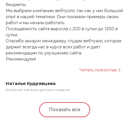
бюджеты.
ме
Мы выбрали компанию вебтуолл, так как у них большой
ре
опыт в нашей тематики. Они показали примеры своих
за
работ и мы начали работать.
До
Посещаемость сайта выросла с 200 в сутки до 1200 в
со
сутки.
Спасибо аккаунт менеджеру студии вебтуалл, которая
держит всегда нас в курсе всех работ и даёт
рекомендации по улучшению сайта.
Ви
Рекомендуем!
Пр
Читать полностью
Наталья Кудрявцева
Интернет магазин детских товаров
Показать все